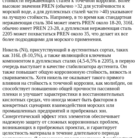
стойкости нержавеющих сталей к точечной коррозии. Более
высокие значения PREN (обычно >32 для устойчивости к
морской воде, а для дуплексных сталей часто >40) указывают
на лучшую стойкость. Например, в то время как стандартная
нержавеющая сталь 304 может иметь PREN около 18-20, 316L
обычно имеет PREN 23-28, а дуплексная нержавеющая сталь
2205 может похвастаться PREN около 35, что делает их все
более подходящими для морского применения.
Никель (Ni), присутствующий в аустенитных сортах, таких
как 316L (8-10,5%), а также являющийся ключевым
компонентом в дуплексных сталях (4,5-6,5% в 2205), в первую
очередь выступает в качестве стабилизатора аустенита. Он
также повышает общую коррозионную стойкость, вязкость и
свариваемость. Хотя никель не оказывает такого прямого
влияния на стойкость к точечной коррозии, как молибден, он
способствует повышению общей прочности пассивной
пленки и улучшает характеристики в восстановительных
кислотных средах, что иногда может быть фактором в
конкретных сценариях взаимодействия морских или
промышленных предприятий и прибрежных зон.
Синергетический эффект этих элементов обеспечивает
надежную защиту от сложных коррозионных проблем,
возникающих в прибрежных проектах, и гарантирует
целостность материала в течение длительного периода