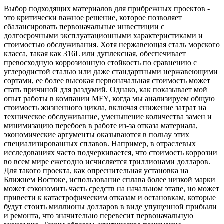
Выбор подходящих материалов для прибрежных проектов -
это критически важное решение, которое позволяет
сбалансировать первоначальные инвестиции с
долгосрочными эксплуатационными характеристиками и
стоимостью обслуживания. Хотя нержавеющая сталь морского
класса, такая как 316L или дуплексная, обеспечивает
превосходную коррозионную стойкость по сравнению с
углеродистой сталью или даже стандартными нержавеющими
сортами, ее более высокая первоначальная стоимость может
стать причиной для раздумий. Однако, как показывает мой
опыт работы в компании MFY, когда мы анализируем общую
стоимость жизненного цикла, включая снижение затрат на
техническое обслуживание, уменьшение количества замен и
минимизацию перебоев в работе из-за отказа материала,
экономические аргументы оказываются в пользу этих
специализированных сплавов. Например, в отраслевых
исследованиях часто подчеркивается, что стоимость коррозии
во всем мире ежегодно исчисляется триллионами долларов.
Для такого проекта, как опреснительная установка на
Ближнем Востоке, использование сплава более низкой марки
может сэкономить часть средств на начальном этапе, но может
привести к катастрофическим отказам и остановкам, которые
будут стоить миллионы долларов в виде упущенной прибыли
и ремонта, что значительно перевесит первоначальную