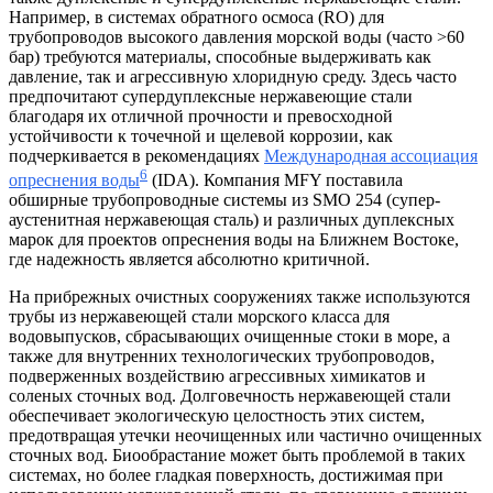
Например, в системах обратного осмоса (RO) для
трубопроводов высокого давления морской воды (часто >60
бар) требуются материалы, способные выдерживать как
давление, так и агрессивную хлоридную среду. Здесь часто
предпочитают супердуплексные нержавеющие стали
благодаря их отличной прочности и превосходной
устойчивости к точечной и щелевой коррозии, как
подчеркивается в рекомендациях
Международная ассоциация
6
опреснения воды
(IDA). Компания MFY поставила
обширные трубопроводные системы из SMO 254 (супер-
аустенитная нержавеющая сталь) и различных дуплексных
марок для проектов опреснения воды на Ближнем Востоке,
где надежность является абсолютно критичной.
На прибрежных очистных сооружениях также используются
трубы из нержавеющей стали морского класса для
водовыпусков, сбрасывающих очищенные стоки в море, а
также для внутренних технологических трубопроводов,
подверженных воздействию агрессивных химикатов и
соленых сточных вод. Долговечность нержавеющей стали
обеспечивает экологическую целостность этих систем,
предотвращая утечки неочищенных или частично очищенных
сточных вод. Биообрастание может быть проблемой в таких
системах, но более гладкая поверхность, достижимая при