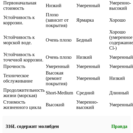
Первоначальная
Умеренно-
Низкий
Умеренный
стоимость
высокий
Плохо
Устойчивость к
(зависит от
Ярмарка
Хорошо
коррозии.
покрытия)
Хорошо
Устойчивость к
(умеренное
Очень плохо
Бедный
морской воде.
содержани
Cl-)
Устойчивость к
Очень плохо
Низкий
Умеренный
точечной коррозии.
Прочность
Умеренный
Умеренный
Умеренный
Высокая
Техническое
(ремонт
Умеренный
Низкий
обслуживание
покрытия)
Продолжительность
Short-Medium
Средний
Длинный
жизни (морская)
Стоимость
Умеренно-
Высокий
Умеренный
жизненного цикла
высокий
316L содержит молибден
Правда