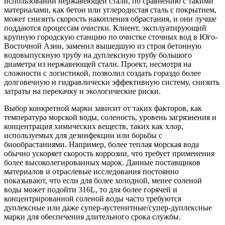
использовании нержавеющей стали, по сравнению с такими
материалами, как бетон или углеродистая сталь с покрытием,
может снизить скорость накопления обрастания, и они лучше
поддаются процессам очистки. Клиент, эксплуатирующий
крупную городскую станцию по очистке сточных вод в Юго-
Восточной Азии, заменил вышедшую из строя бетонную
водовыпускную трубу на дуплексную трубу большого
диаметра из нержавеющей стали. Проект, несмотря на
сложности с логистикой, позволил создать гораздо более
долговечную и гидравлически эффективную систему, снизить
затраты на перекачку и экологические риски.
Выбор конкретной марки зависит от таких факторов, как
температура морской воды, соленость, уровень загрязнения и
концентрация химических веществ, таких как хлор,
используемых для дезинфекции или борьбы с
биообрастаниями. Например, более теплая морская вода
обычно ускоряет скорость коррозии, что требует применения
более высоколегированных марок. Данные поставщиков
материалов и отраслевые исследования постоянно
показывают, что если для более холодной, менее соленой
воды может подойти 316L, то для более горячей и
концентрированной соленой воды часто требуются
дуплексные или даже супер-аустенитные/супер-дуплексные
марки для обеспечения длительного срока службы.