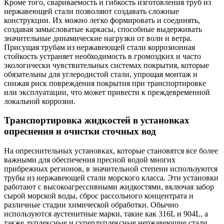
Кроме того, свариваемость и гибкость изготовления труб из
нержавеющей стали позволяют создавать сложные
конструкции. Их можно легко формировать и соединять,
создавая замысловатые каркасы, способные выдерживать
значительные динамические нагрузки от волн и ветра.
Присущая трубам из нержавеющей стали коррозионная
стойкость устраняет необходимость в громоздких и часто
экологически чувствительных системах покрытия, которые
обязательны для углеродистой стали, упрощая монтаж и
снижая риск повреждения покрытия при транспортировке
или эксплуатации, что может привести к преждевременной
локальной коррозии.
Транспортировка жидкостей в установках
опреснения и очистки сточных вод
На опреснительных установках, которые становятся все более
важными для обеспечения пресной водой многих
прибрежных регионов, в значительной степени используются
трубы из нержавеющей стали морского класса. Эти установки
работают с высокоагрессивными жидкостями, включая забор
сырой морской воды, сброс рассольного концентрата и
различные стадии химической обработки. Обычно
используются аустенитные марки, такие как 316L и 904L, а
также дуплексные и супердуплексные нержавеющие стали.