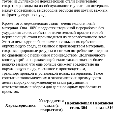
трубы из дуплексной нержавеющей стали значительно
сократил расходы на их обслуживание и увеличил интервалы
между проверками, высвободив ресурсы для других важных
инфраструктурных нужд.
Кроме того, нержавеющая сталь - очень экологичный
материал. Она 100% поддается вторичной переработке без
ухудшения своих свойств, и значительный процент новой
нержавеющей стали производится из переработанного лома.
Этот аспект круговой экономики снижает воздействие на
окружающую среду, связанное с производством материала,
сохраняя природные ресурсы и снижая потребление энергии
по сравнению с первичным производством. Долговечность
конструкций из нержавеющей стали также означает более
редкую замену, что еще больше снижает воздействие на
окружающую среду, связанное с производством,
транспортировкой и установкой новых материалов. Такое
сочетание экономических и экологических преимуществ
делает морскую нержавеющую сталь разумным и
ответственным выбором для дальновидных прибрежных
проектов.
Углеродистая
Нержавеющая
Нержавею
Характеристика
сталь (с
сталь 304
сталь 31
покрытием)