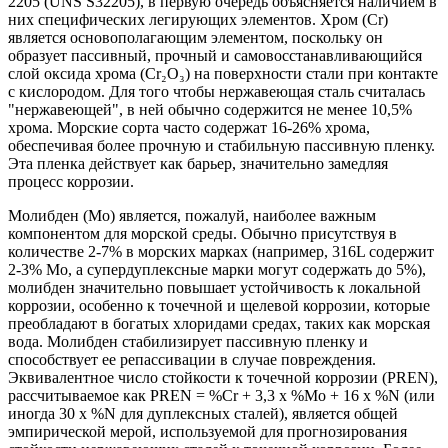
2205 (UNS S32205), в первую очередь объясняется наличием в
них специфических легирующих элементов. Хром (Cr)
является основополагающим элементом, поскольку он
образует пассивный, прочный и самовосстанавливающийся
слой оксида хрома (Cr₂O₃) на поверхности стали при контакте
с кислородом. Для того чтобы нержавеющая сталь считалась
"нержавеющей", в ней обычно содержится не менее 10,5%
хрома. Морские сорта часто содержат 16-26% хрома,
обеспечивая более прочную и стабильную пассивную пленку.
Эта пленка действует как барьер, значительно замедляя
процесс коррозии.
Молибден (Mo) является, пожалуй, наиболее важным
компонентом для морской среды. Обычно присутствуя в
количестве 2-7% в морских марках (например, 316L содержит
2-3% Mo, а супердуплексные марки могут содержать до 5%),
молибден значительно повышает устойчивость к локальной
коррозии, особенно к точечной и щелевой коррозии, которые
преобладают в богатых хлоридами средах, таких как морская
вода. Молибден стабилизирует пассивную пленку и
способствует ее репассивации в случае повреждения.
Эквивалентное число стойкости к точечной коррозии (PREN),
рассчитываемое как PREN = %Cr + 3,3 x %Mo + 16 x %N (или
иногда 30 x %N для дуплексных сталей), является общей
эмпирической мерой, используемой для прогнозирования