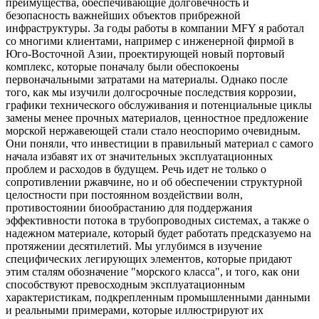
преимущества, обеспечивающие долговечность и
безопасность важнейших объектов прибрежной
инфраструктуры. За годы работы в компании MFY я работал
со многими клиентами, например с инженерной фирмой в
Юго-Восточной Азии, проектирующей новый портовый
комплекс, которые поначалу были обеспокоены
первоначальными затратами на материалы. Однако после
того, как мы изучили долгосрочные последствия коррозии,
графики технического обслуживания и потенциальные циклы
замены менее прочных материалов, ценностное предложение
морской нержавеющей стали стало неоспоримо очевидным.
Они поняли, что инвестиции в правильный материал с самого
начала избавят их от значительных эксплуатационных
проблем и расходов в будущем. Речь идет не только о
сопротивлении ржавчине, но и об обеспечении структурной
целостности при постоянном воздействии волн,
противостоянии биообрастанию для поддержания
эффективности потока в трубопроводных системах, а также о
надежном материале, который будет работать предсказуемо на
протяжении десятилетий. Мы углубимся в изучение
специфических легирующих элементов, которые придают
этим сталям обозначение "морского класса", и того, как они
способствуют превосходным эксплуатационным
характеристикам, подкрепленным промышленными данными
и реальными примерами, которые иллюстрируют их