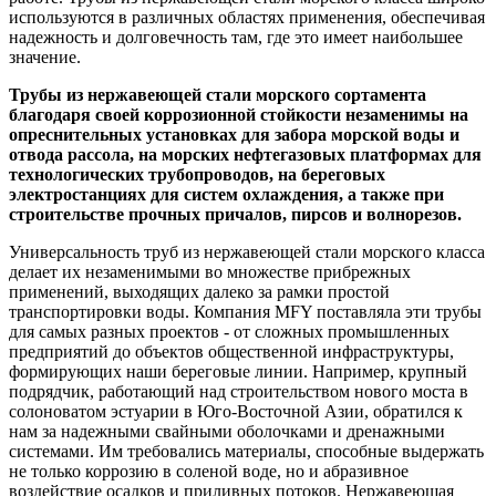
используются в различных областях применения, обеспечивая
надежность и долговечность там, где это имеет наибольшее
значение.
Трубы из нержавеющей стали морского сортамента
благодаря своей коррозионной стойкости незаменимы на
опреснительных установках для забора морской воды и
отвода рассола, на морских нефтегазовых платформах для
технологических трубопроводов, на береговых
электростанциях для систем охлаждения, а также при
строительстве прочных причалов, пирсов и волнорезов.
Универсальность труб из нержавеющей стали морского класса
делает их незаменимыми во множестве прибрежных
применений, выходящих далеко за рамки простой
транспортировки воды. Компания MFY поставляла эти трубы
для самых разных проектов - от сложных промышленных
предприятий до объектов общественной инфраструктуры,
формирующих наши береговые линии. Например, крупный
подрядчик, работающий над строительством нового моста в
солоноватом эстуарии в Юго-Восточной Азии, обратился к
нам за надежными свайными оболочками и дренажными
системами. Им требовались материалы, способные выдержать
не только коррозию в соленой воде, но и абразивное
воздействие осадков и приливных потоков. Нержавеющая