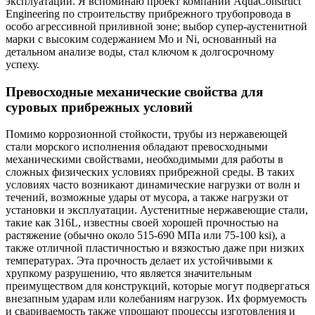
эксплуатации. Я вспоминаю проект компании AquaConstruct
Engineering по строительству прибрежного трубопровода в
особо агрессивной приливной зоне; выбор супер-аустенитной
марки с высоким содержанием Mo и Ni, основанный на
детальном анализе воды, стал ключом к долгосрочному
успеху.
Превосходные механические свойства для
суровых прибрежных условий
Помимо коррозионной стойкости, трубы из нержавеющей
стали морского исполнения обладают превосходными
механическими свойствами, необходимыми для работы в
сложных физических условиях прибрежной среды. В таких
условиях часто возникают динамические нагрузки от волн и
течений, возможные удары от мусора, а также нагрузки от
установки и эксплуатации. Аустенитные нержавеющие стали,
такие как 316L, известны своей хорошей прочностью на
растяжение (обычно около 515-690 МПа или 75-100 ksi), а
также отличной пластичностью и вязкостью даже при низких
температурах. Эта прочность делает их устойчивыми к
хрупкому разрушению, что является значительным
преимуществом для конструкций, которые могут подвергаться
внезапным ударам или колебаниям нагрузок. Их формуемость
и свариваемость также упрощают процессы изготовления и