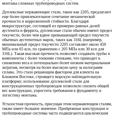
монтажа сложных трубопроводных систем.
Дуплексные нержавеющие стали, такие как 2205, предлагают
еще более привлекательное сочетание механической
прочности и коррозионной стойкости. Благодаря
микроструктуре, состоящей из примерно равных долей
аустенита и феррита, дуплексные стали обычно имеют предел
текучести, более чем вдвое превышающий предел текучести
обычных аустенитных марок, таких как 316L (например,
минимальный предел текучести 2205 составляет около 450
МПа или 65 кси, по сравнению с 205 МПа или 30 кси для
316L). Такая высокая прочность позволяет создавать трубы и
компоненты с более тонкими стенками, что приводит к
снижению веса и потенциально более низким материальным
затратам, несмотря на более высокую цену за килограмм
сплава. Это стало решающим фактором для клиента на
Ближнем Востоке, строящего морскую наблюдательную
платформу; использование дуплексной стали для
конструкционных трубопроводов позволило снизить общий
вес конструкции, упростить требования к фундаменту и
логистику монтажа.
Усталостная прочность, присущая этим нержавеющим сталям,
также имеет большое значение. Прибрежные конструкции и
трубопроводные системы часто подвергаются циклическим