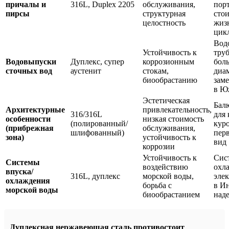
причалы и
316L, Duplex 2205
обслуживания,
порт
пирсы
структурная
сто
целостность
жиз
цик
Вод
Устойчивость к
тру
Водовыпуски
Дуплекс, супер
коррозионным
бол
сточных вод
аустенит
стокам,
диа
биообрастанию
зам
в Ю
Эстетическая
Бал
Архитектурные
привлекательность,
316/316L
для 
особенности
низкая стоимость
(полированный/
куро
(прибрежная
обслуживания,
шлифованный)
пер
зона)
устойчивость к
вид
коррозии
Устойчивость к
Сис
Системы
воздействию
охл
впуска/
316L, дуплекс
морской воды,
эле
охлаждения
борьба с
в И
морской воды
биообрастанием
над
Дуплексная нержавеющая сталь противостоит