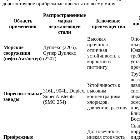
дорогостоящие прибрежные проекты по всему миру.
Распространенные
Область
марки
Ключевые
пр
применения
нержавеющей
преимущества
стали
Высокая
Опо
прочность,
пла
Морские
Дуплекс (2205),
отличная
Южн
сооружения
Супер Дуплекс
устойчивость к
тре
(нефть/газ/ветер)
(2507)
коррозии и
уст
питтингу
про
Тру
выс
Устойчивость к
давл
316L, 904L, Duplex,
высоким
сис
Опреснительные
Super Austenitic
концентрациям
обр
заводы
(SMO 254)
хлоридов,
осмо
давлению, рассолу
пре
Бли
Вос
Сва
Долговечность,
пор
Прибрежные
низкая стоимость
инд