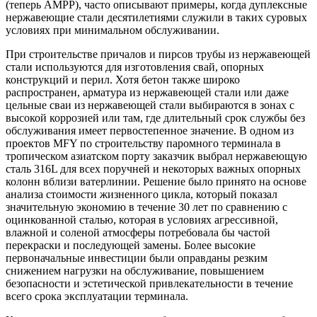
(теперь AMPP), часто описывают примеры, когда дуплексные
нержавеющие стали десятилетиями служили в таких суровых
условиях при минимальном обслуживании.
При строительстве причалов и пирсов трубы из нержавеющей
стали используются для изготовления свай, опорных
конструкций и перил. Хотя бетон также широко
распространен, арматура из нержавеющей стали или даже
цельные сваи из нержавеющей стали выбираются в зонах с
высокой коррозией или там, где длительный срок службы без
обслуживания имеет первостепенное значение. В одном из
проектов MFY по строительству паромного терминала в
тропическом азиатском порту заказчик выбрал нержавеющую
сталь 316L для всех поручней и некоторых важных опорных
колонн вблизи ватерлинии. Решение было принято на основе
анализа стоимости жизненного цикла, который показал
значительную экономию в течение 30 лет по сравнению с
оцинкованной сталью, которая в условиях агрессивной,
влажной и соленой атмосферы потребовала бы частой
перекраски и последующей замены. Более высокие
первоначальные инвестиции были оправданы резким
снижением нагрузки на обслуживание, повышением
безопасности и эстетической привлекательности в течение
всего срока эксплуатации терминала.