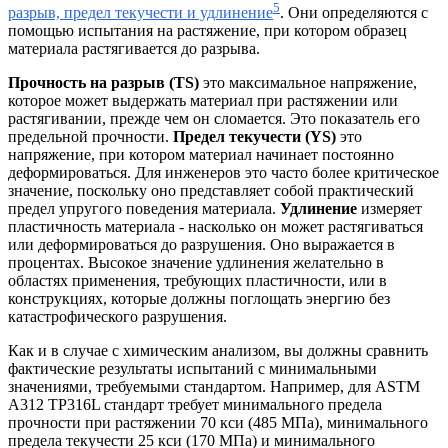
5
разрыв, предел текучести и удлинение
. Они определяются с
помощью испытания на растяжение, при котором образец
материала растягивается до разрыва.
Прочность на разрыв (TS)
это максимальное напряжение,
которое может выдержать материал при растяжении или
растягивании, прежде чем он сломается. Это показатель его
предельной прочности.
Предел текучести (YS)
это
напряжение, при котором материал начинает постоянно
деформироваться. Для инженеров это часто более критическое
значение, поскольку оно представляет собой практический
предел упругого поведения материала.
Удлинение
измеряет
пластичность материала - насколько он может растягиваться
или деформироваться до разрушения. Оно выражается в
процентах. Высокое значение удлинения желательно в
областях применения, требующих пластичности, или в
конструкциях, которые должны поглощать энергию без
катастрофического разрушения.
Как и в случае с химическим анализом, вы должны сравнить
фактические результаты испытаний с минимальными
значениями, требуемыми стандартом. Например, для ASTM
A312 TP316L стандарт требует минимального предела
прочности при растяжении 70 кси (485 МПа), минимального
предела текучести 25 кси (170 МПа) и минимального