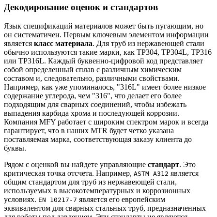
Декодирование оценок и стандартов
Язык спецификаций материалов может быть пугающим, но
он систематичен. Первым ключевым элементом информации
является
класс материала
. Для труб из нержавеющей стали
обычно используются такие марки, как TP304, TP304L, TP316
или TP316L. Каждый буквенно-цифровой код представляет
собой определенный сплав с различным химическим
составом и, следовательно, различными свойствами.
Например, как уже упоминалось, "316L" имеет более низкое
содержание углерода, чем "316", что делает его более
подходящим для сварных соединений, чтобы избежать
выпадения карбида хрома и последующей коррозии.
Компания MFY работает с широким спектром марок и всегда
гарантирует, что в наших MTR будет четко указана
поставляемая марка, соответствующая заказу клиента до
буквы.
Рядом с оценкой вы найдете управляющие
стандарт
. Это
критическая точка отсчета. Например,
является
ASTM A312
общим стандартом для труб из нержавеющей стали,
используемых в высокотемпературных и коррозионных
условиях.
является его европейским
EN 10217-7
эквивалентом для сварных стальных труб, предназначенных
для работы под давлением. Эти стандарты не являются