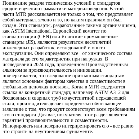
Понимание раздела технических условий и стандартов
сродни изучению грамматики материаловедения. В этой
части MTR рассказывается не только о том, что представляет
собой материал.
это
но и то, по каким правилам он был
создан. Эти стандарты, разработанные такими организациями,
как ASTM International, Европейский комитет по
стандартизации (CEN) или Японские промышленные
стандарты (JIS), являются результатом десятилетий
инженерных разработок, исследований и опыта
эксплуатации. Они определяют все - от химического состава
материала до его характеристик при нагрузках. В
исследовании 2024 года, проведенном Производственным
альянсом за производительность и инновации,
подчеркивается, что следование признанным стандартам
является основным фактором качества и совместимости в
глобальных цепочках поставок. Когда в MTR содержится
ссылка на конкретный стандарт, например ASTM A312 для
бесшовных и сварных труб из аустенитной нержавеющей
стали, производитель делает юридически обязывающее
заявление о том, что продукт соответствует всем требованиям
этого стандарта. Для вас, покупателя, этот раздел является
гарантией производительности и совместимости.
Игнорировать или неверно интерпретировать его - все равно
что строить на неустойчивом фундаменте.