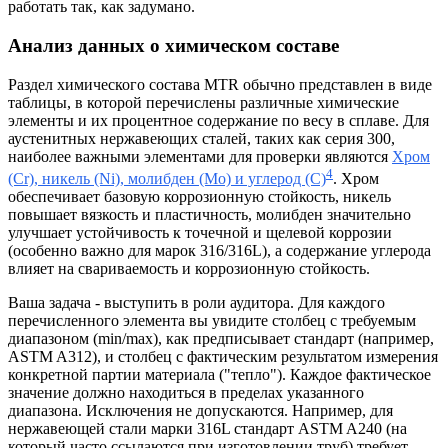
работать так, как задумано.
Анализ данных о химическом составе
Раздел химического состава MTR обычно представлен в виде
таблицы, в которой перечислены различные химические
элементы и их процентное содержание по весу в сплаве. Для
аустенитных нержавеющих сталей, таких как серия 300,
наиболее важными элементами для проверки являются
Хром
4
(Cr), никель (Ni), молибден (Mo) и углерод (C)
. Хром
обеспечивает базовую коррозионную стойкость, никель
повышает вязкость и пластичность, молибден значительно
улучшает устойчивость к точечной и щелевой коррозии
(особенно важно для марок 316/316L), а содержание углерода
влияет на свариваемость и коррозионную стойкость.
Ваша задача - выступить в роли аудитора. Для каждого
перечисленного элемента вы увидите столбец с требуемым
диапазоном (min/max), как предписывает стандарт (например,
ASTM A312), и столбец с фактическим результатом измерения
конкретной партии материала ("тепло"). Каждое фактическое
значение должно находиться в пределах указанного
диапазона. Исключения не допускаются. Например, для
нержавеющей стали марки 316L стандарт ASTM A240 (на
который часто ссылаются при изготовлении труб) требует,