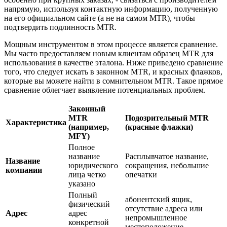
напрямую, используя контактную информацию, полученную
на его официальном сайте (а не на самом MTR), чтобы
подтвердить подлинность MTR.
Мощным инструментом в этом процессе является сравнение.
Мы часто предоставляем новым клиентам образец MTR для
использования в качестве эталона. Ниже приведено сравнение
того, что следует искать в законном MTR, и красных флажков,
которые вы можете найти в сомнительном MTR. Такое прямое
сравнение облегчает выявление потенциальных проблем.
Законный
MTR
Подозрительный MTR
Характеристика
(например,
(красные флажки)
MFY)
Полное
название
Расплывчатое название,
Название
юридического
сокращения, небольшие
компании
лица четко
опечатки
указано
Полный
абонентский ящик,
физический
отсутствие адреса или
Адрес
адрес
непромышленное
конкретной
местоположение