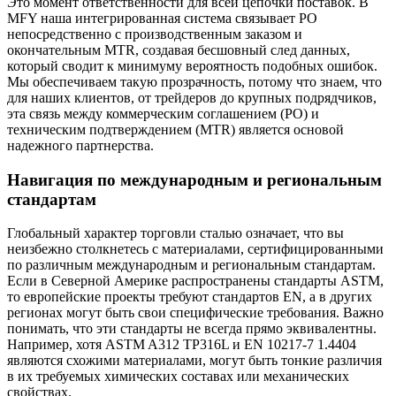
Это момент ответственности для всей цепочки поставок. В
MFY наша интегрированная система связывает PO
непосредственно с производственным заказом и
окончательным MTR, создавая бесшовный след данных,
который сводит к минимуму вероятность подобных ошибок.
Мы обеспечиваем такую прозрачность, потому что знаем, что
для наших клиентов, от трейдеров до крупных подрядчиков,
эта связь между коммерческим соглашением (PO) и
техническим подтверждением (MTR) является основой
надежного партнерства.
Навигация по международным и региональным
стандартам
Глобальный характер торговли сталью означает, что вы
неизбежно столкнетесь с материалами, сертифицированными
по различным международным и региональным стандартам.
Если в Северной Америке распространены стандарты ASTM,
то европейские проекты требуют стандартов EN, а в других
регионах могут быть свои специфические требования. Важно
понимать, что эти стандарты не всегда прямо эквивалентны.
Например, хотя ASTM A312 TP316L и EN 10217-7 1.4404
являются схожими материалами, могут быть тонкие различия
в их требуемых химических составах или механических
свойствах.