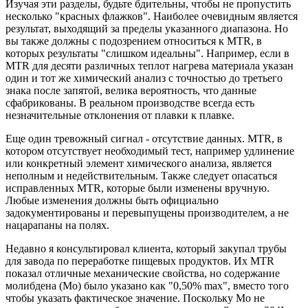
Изучая эти разделы, будьте бдительны, чтобы не пропустить
несколько "красных флажков". Наиболее очевидным является
результат, выходящий за пределы указанного диапазона. Но
вы также должны с подозрением относиться к MTR, в
которых результаты "слишком идеальны". Например, если в
MTR для десяти различных теплот нагрева материала указан
один и тот же химический анализ с точностью до третьего
знака после запятой, велика вероятность, что данные
сфабрикованы. В реальном производстве всегда есть
незначительные отклонения от плавки к плавке.
Еще один тревожный сигнал - отсутствие данных. MTR, в
котором отсутствует необходимый тест, например удлинение
или конкретный элемент химического анализа, является
неполным и недействительным. Также следует опасаться
исправленных MTR, которые были изменены вручную.
Любые изменения должны быть официально
задокументированы и перевыпущены производителем, а не
нацарапаны на полях.
Недавно я консультировал клиента, который закупал трубы
для завода по переработке пищевых продуктов. Их MTR
показал отличные механические свойства, но содержание
молибдена (Mo) было указано как "0,50% max", вместо того
чтобы указать фактическое значение. Поскольку Mo не