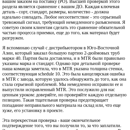
вашим заказом на поставку (PO). Высшей проверкой этого
раздела является сравнение с вашим ДО. Каждая ключевая
деталь - сорт, стандарт, размеры, количество - должна
идеально совпадать. Любое несоответствие - это серьезный
тревожный сигнал, требующий немедленного разъяснения. Я
советую своим клиентам сделать это сравнение обязательной
частью процесса приемки, еще до того, как материал будет
разгружен.
Я вспоминаю случай с дистрибьютором в Юго-Восточной
Азии, который заказал большую партию 2-дюймовых труб
марки 40. Партия была доставлена, и в MTR были правильно
указаны марка и стандарт. Однако при детальной проверке
наша команда заметила, что в MTR указана толщина стенки,
соответствующая schedule 10. Это была канцелярская ошибка
в MTR с завода, которую удалось обнаружить до того, как она
стала серьезной проблемой. Мы немедленно исправили ее и
выпустили исправленный MTR. Это послужило для нас
ценным уроком: доверяйте, но проверяйте каждую отдельную
позицию. Такая тщательная проверка предотвращает
попадание неправильного материала на склад или, что еще
хуже, его установку в проекте.
Эта перекрестная проверка - ваше окончательное
подтверждение того, что вы получили то, за что заплатили.