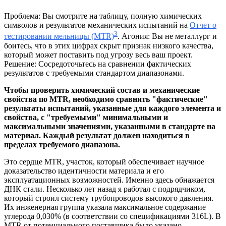
Проблема: Вы смотрите на таблицу, полную химических
символов и результатов механических испытаний на
Отчет о
3
тестировании мельницы (MTR)
. Агония: Вы не металлург и
боитесь, что в этих цифрах скрыт признак низкого качества,
который может поставить под угрозу весь ваш проект.
Решение: Сосредоточьтесь на сравнении фактических
результатов с требуемыми стандартом диапазонами.
Чтобы проверить химический состав и механические
свойства по MTR, необходимо сравнить "фактические"
результаты испытаний, указанные для каждого элемента и
свойства, с "требуемыми" минимальными и
максимальными значениями, указанными в стандарте на
материал. Каждый результат должен находиться в
пределах требуемого диапазона.
Это сердце MTR, участок, который обеспечивает научное
доказательство идентичности материала и его
эксплуатационных возможностей. Именно здесь обнажается
ДНК стали. Несколько лет назад я работал с подрядчиком,
который строил систему трубопроводов высокого давления.
Их инженерная группа указала максимальное содержание
углерода 0,030% (в соответствии со спецификациями 316L). В
MTR от потенциального поставщика было указано