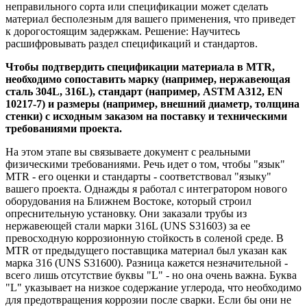
неправильного сорта или спецификации может сделать
материал бесполезным для вашего применения, что приведет
к дорогостоящим задержкам. Решение: Научитесь
расшифровывать раздел спецификаций и стандартов.
Чтобы подтвердить спецификации материала в MTR,
необходимо сопоставить марку (например, нержавеющая
сталь 304L, 316L), стандарт (например, ASTM A312, EN
10217-7) и размеры (например, внешний диаметр, толщина
стенки) с исходным заказом на поставку и техническими
требованиями проекта.
На этом этапе вы связываете документ с реальными
физическими требованиями. Речь идет о том, чтобы "язык"
MTR - его оценки и стандарты - соответствовал "языку"
вашего проекта. Однажды я работал с интегратором нового
оборудования на Ближнем Востоке, который строил
опреснительную установку. Они заказали трубы из
нержавеющей стали марки 316L (UNS S31603) за ее
превосходную коррозионную стойкость в соленой среде. В
MTR от предыдущего поставщика материал был указан как
марка 316 (UNS S31600). Разница кажется незначительной -
всего лишь отсутствие буквы "L" - но она очень важна. Буква
"L" указывает на низкое содержание углерода, что необходимо
для предотвращения коррозии после сварки. Если бы они не