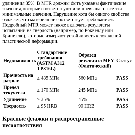
удлинения 35%. В MTR должны быть указаны фактические
значения, которые соответствуют или превышают все эти
минимальные значения. Нарушение хотя бы одного свойства
означает, что материал не соответствует требованиям.
Подробный MTR может также включать результаты
испытаний на твердость (например, по Роквеллу или
Бринеллю), которые измеряют устойчивость к локальной
пластической деформации.
Стандартные
Образец
требования
Недвижимость
результата MFY
Статус
(ASTM A312
(Фактический)
TP316L)
Прочность на
≥ 485 МПа
560 МПа
PASS
разрыв
Предел
≥ 170 МПа
245 МПа
PASS
текучести
Удлинение
≥ 35%
45%
PASS
Твердость
≤ 95 HRB
90 HRB
PASS
Красные флажки и распространенные
несоответствия