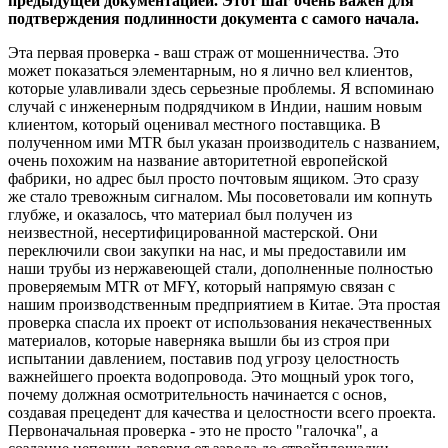
предыдущей документацией. Этот шаг очень важен для
подтверждения подлинности документа с самого начала.
Эта первая проверка - ваш страж от мошенничества. Это
может показаться элементарным, но я лично вел клиентов,
которые улавливали здесь серьезные проблемы. Я вспоминаю
случай с инженерным подрядчиком в Индии, нашим новым
клиентом, который оценивал местного поставщика. В
полученном ими MTR был указан производитель с названием,
очень похожим на название авторитетной европейской
фабрики, но адрес был просто почтовым ящиком. Это сразу
же стало тревожным сигналом. Мы посоветовали им копнуть
глубже, и оказалось, что материал был получен из
неизвестной, несертифицированной мастерской. Они
переключили свои закупки на нас, и мы предоставили им
наши трубы из нержавеющей стали, дополненные полностью
проверяемым MTR от MFY, который напрямую связан с
нашим производственным предприятием в Китае. Эта простая
проверка спасла их проект от использования некачественных
материалов, которые наверняка вышли бы из строя при
испытании давлением, поставив под угрозу целостность
важнейшего проекта водопровода. Это мощный урок того,
почему должная осмотрительность начинается с основ,
создавая прецедент для качества и целостности всего проекта.
Первоначальная проверка - это не просто "галочка", а