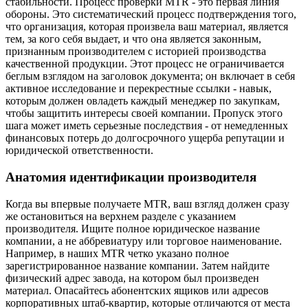
стабильности. Процесс проверки MTR - это первая линия
обороны. Это систематический процесс подтверждения того,
что организация, которая произвела ваш материал, является
тем, за кого себя выдает, и что она является законным,
признанным производителем с историей производства
качественной продукции. Этот процесс не ограничивается
беглым взглядом на заголовок документа; он включает в себя
активное исследование и перекрестные ссылки - навык,
которым должен овладеть каждый менеджер по закупкам,
чтобы защитить интересы своей компании. Пропуск этого
шага может иметь серьезные последствия - от немедленных
финансовых потерь до долгосрочного ущерба репутации и
юридической ответственности.
Анатомия идентификации производителя
Когда вы впервые получаете MTR, ваш взгляд должен сразу
же остановиться на верхнем разделе с указанием
производителя. Ищите полное юридическое название
компании, а не аббревиатуру или торговое наименование.
Например, в наших MTR четко указано полное
зарегистрированное название компании. Затем найдите
физический адрес завода, на котором был произведен
материал. Опасайтесь абонентских ящиков или адресов
корпоративных штаб-квартир, которые отличаются от места