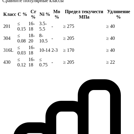
Сравните популярные классы
Cr
Mo
Предел текучести
Удлинение
Класс
C %
Ni %
%
%
МПа
%
≤
16-
3.5-
201
-
≥ 275
≥ 40
0.15
18
5.5
≤
18-
8-
304
-
≥ 205
≥ 40
0.08
20
10.5
≤
16-
316L
10-14
2-3
≥ 170
≥ 40
0.03
18
≤
16-
≤
430
-
≥ 205
≥ 22
0.12
18
0.75